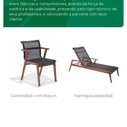
entre fábricas e consumidores, através da força da
estética e da usabilidade, prezando pelo rigor técnico de
seus profissionais, e valorizando a parceria com seus
cliente.
Cadeira Bali com Braços
Espreguiçadeira Bali