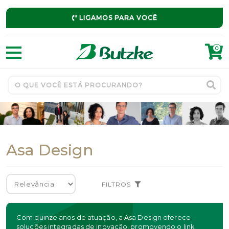
LIGAMOS PARA VOCÊ
0
Asa Design
FILTROS
Com quinze anos de atuação, a Asa Design oferece
soluções integradas de inovação, promovendo o link