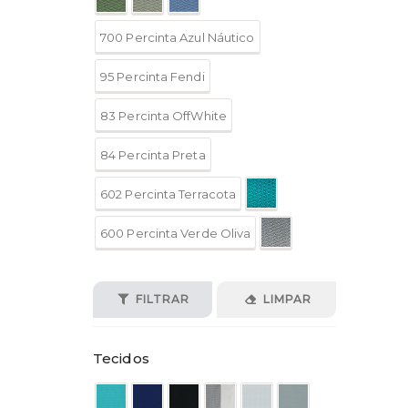
700 Percinta Azul Náutico
95 Percinta Fendi
83 Percinta OffWhite
84 Percinta Preta
602 Percinta Terracota
600 Percinta Verde Oliva
FILTRAR
LIMPAR
Tecidos