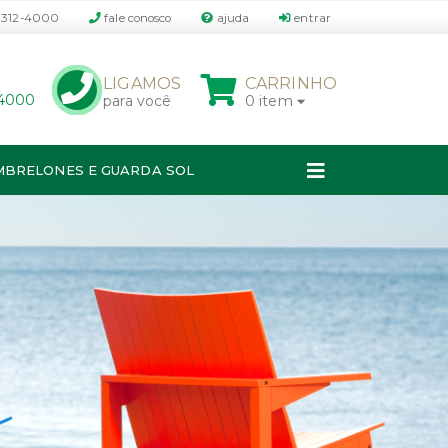
3312-4000
fale conosco
ajuda
entrar
P
LIGAMOS
CARRINHO
-4000
para você
0 item
MBRELONES E GUARDA SOL