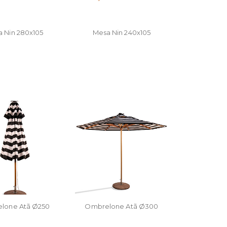
 Nin 280x105
Mesa Nin 240x105
lone Atã Ø250
Ombrelone Atã Ø300