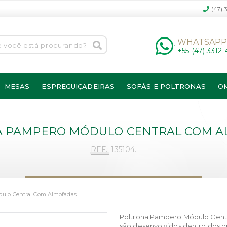
(47) 
WHATSAP
+55 (47) 3312
MESAS
ESPREGUIÇADEIRAS
SOFÁS E POLTRONAS
O
 PAMPERO MÓDULO CENTRAL COM 
REF.:
135104.
dulo Central Com Almofadas
Poltrona Pampero Módulo Cent
são desenvolvidos dentro dos pr