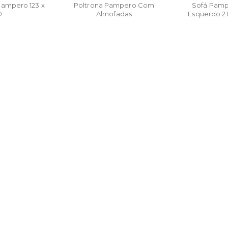
ampero 123 x
Poltrona Pampero Com
Sofá Pam
0
Almofadas
Esquerdo 2
Alm