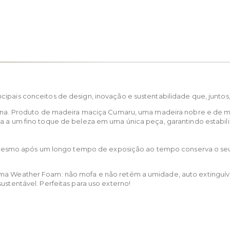
cipais conceitos de design, inovação e sustentabilidade que, junto
nterna. Produto de madeira maciça Cumaru, uma madeira nobre e d
ia a um fino toque de beleza em uma única peça, garantindo estabil
s. Mesmo após um longo tempo de exposição ao tempo conserva o seu v
a Weather Foam: não mofa e não retém a umidade, auto extinguível, 
ustentável. Perfeitas para uso externo!