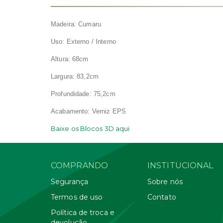
Madeira: Cumaru
Uso: Externo / Interno
Altura: 68cm
Largura: 83,2cm
Profundidade: 75,2cm
Acabamento: Verniz EPS
Baixe os Blocos 3D aqui
COMPRANDO
INSTITUCIONAL
Segurança
Sobre nós
Termos de uso
Contato
Política de troca e
devolução