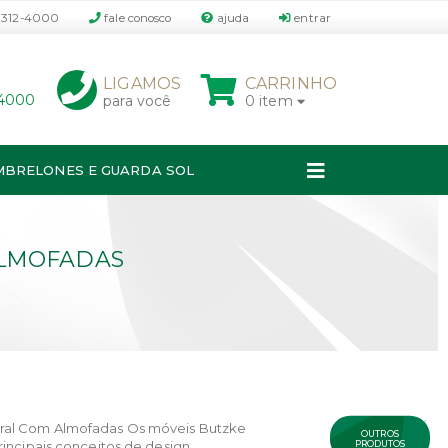
3312-4000
fale conosco
ajuda
entrar
P
LIGAMOS
CARRINHO
-4000
para você
0 item
MBRELONES E GUARDA SOL
ALMOFADAS
×
ral Com Almofadas Os móveis Butzke
OUTROS
PRODUTOS
incipais conceitos de design,