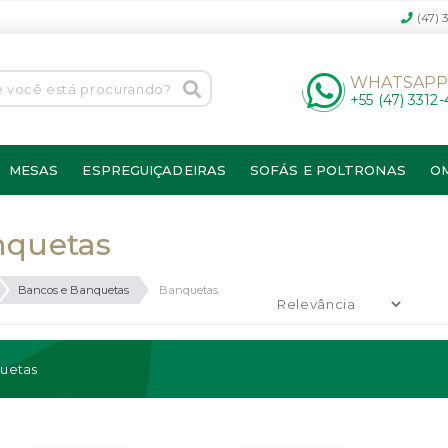
(47) 
WHATSAP
+55 (47) 3312
MESAS
ESPREGUIÇADEIRAS
SOFÁS E POLTRONAS
O
nquetas
Bancos e Banquetas
Banquetas
uetas