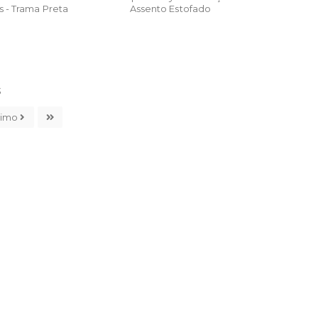
s - Trama Preta
Assento Estofado
3
ximo