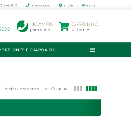
3312-4000
fale conosco
ajuda
entrar
P
LIGAMOS
CARRINHO
-4000
para você
0 item
MBRELONES E GUARDA SOL
Colunas: