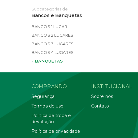
Subcategorias de
Bancos e Banquetas
BANCOS 1 LUGAR
BANCOS 2 LUGARES
BANCOS 3 LUGARES
BANCOS 4 LUGARES
» BANQUETAS
COMPRANDO
INSTITUCIONAL
Segurança
Sobre nós
Termos de uso
Contato
Política de troca e
devolução
Política de privacidade