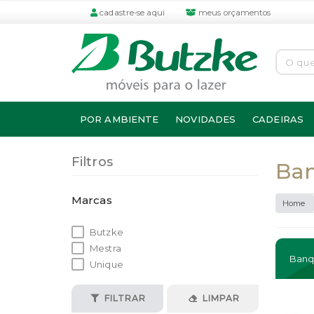
cadastre-se aqui
meus orçamentos
POR AMBIENTE
NOVIDADES
CADEIRAS
Filtros
Ba
Marcas
Home
Butzke
Mestra
Banq
Unique
FILTRAR
LIMPAR