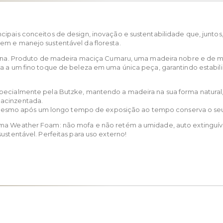
cipais conceitos de design, inovação e sustentabilidade que, junto
em e manejo sustentável da floresta.
nterna. Produto de madeira maciça Cumaru, uma madeira nobre e d
ia a um fino toque de beleza em uma única peça, garantindo estabil
pecialmente pela Butzke, mantendo a madeira na sua forma natural,
 acinzentada.
s. Mesmo após um longo tempo de exposição ao tempo conserva o seu v
a Weather Foam: não mofa e não retém a umidade, auto extinguível, 
ustentável. Perfeitas para uso externo!