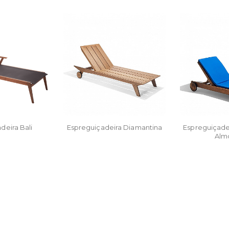
deira Bali
Espreguiçadeira Diamantina
Espreguiçad
Alm