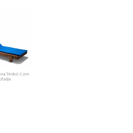
eira Timbó Com
ofada