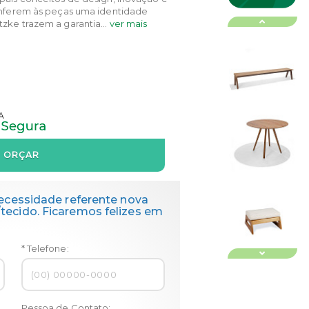
conferem às peças uma identidade
zke trazem a garantia...
ver mais
ORÇAR
ecessidade referente nova
ecido. Ficaremos felizes em
* Telefone:
Pessoa de Contato: