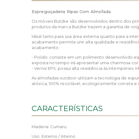
Espreguiçadeira Ripas Com Almofada
Os móveis Butzke são desenvolvidos dentro dos prin
produtos da marca Butzke trazem a garantia de orig
Ideal tanto para sua área externa quanto para a i
acabamento permite unir alta qualidade e resistênc
acabamento:
- Polido: consiste em um polimento desenvolvido es
exposta no tempo irá apresentar uma charmosa cor
- Verniz EPS: possui alta resistência às intempérie
As almofadas outdoor utilizam a tecnologia de espum
atóxica, 100% reciclável, ecologicamente correta e s
CARACTERÍSTICAS
Madeira: Cumaru
Uso: Externo / Interno