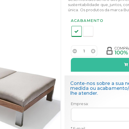
sustentabilidade que, juntos, 
única. Os produtos da marca But
Acabamento:
ACABAMENTO
Conte-nos sobre a sua n
medida ou acabamento/t
lhe atender.
Empresa:
* E-mail: