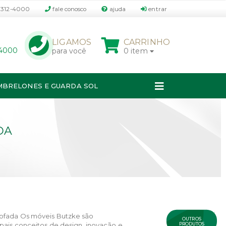
3312-4000
fale conosco
ajuda
entrar
P
LIGAMOS
CARRINHO
-4000
para você
0 item
MBRELONES E GUARDA SOL
DA
×
ofada Os móveis Butzke são
OUTROS
PRODUTOS
pais conceitos de design, inovação e