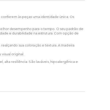
s, conferem às peças uma identidade única. Os
e melhor desempenho para o tempo. O seu padrão de
idade e durabilidade na estrutura. Com opção de
 realçando sua coloração e textura. A madeira
isual original.
alta resiliência. São laváveis, hipoalergênica e