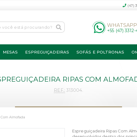
(47) 
WHATSAP
+55 (47) 3312
MESAS
ESPREGUIÇADEIRAS
SOFÁS E POLTRONAS
O
SPREGUIÇADEIRA RIPAS COM ALMOFA
REF.:
313004.
s Com Almofada
Espreguiçadeira Ripas Com Alm
desenvolvidos dentro dos princi