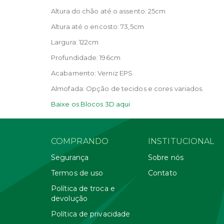
Altura do chão até o assento: 25cm
Altura até o encosto: 73,5cm
Largura: 122cm
Profundidade: 196cm
Acabamento: Verniz EPS
Almofada: Opção de tecidos e cores variados.
Baixe os Blocos 3D aqui
COMPRANDO
INSTITUCIONAL
Segurança
Sobre nós
Termos de uso
Contato
Política de troca e
devolução
Política de privacidade