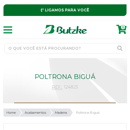
LIGAMOS PARA VOCÊ
0
POLTRONA BIGUÁ
REF.:
124823
Home
Acabamentos
Madeira
Poltrona Biguá